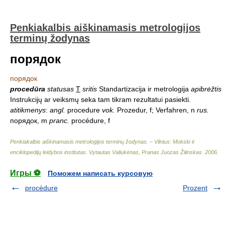
Penkiakalbis aiškinamasis metrologijos
terminų žodynas
порядок
порядок
procedūra
statusas
T
sritis
Standartizacija ir metrologija
apibrėžtis
Instrukcijų ar veiksmų seka tam tikram rezultatui pasiekti.
atitikmenys
:
angl.
procedure
vok.
Prozedur, f; Verfahren, n
rus.
порядок, m
pranc.
procédure, f
Penkiakalbis aiškinamasis metrologijos terminų žodynas. – Vilnius: Mokslo ir
enciklopedijų leidybos institutas
.
Vytautas Valiukėnas, Pranas Juozas Žilinskas
.
2006
.
Игры ⚽
Поможем написать курсовую
procédure
Prozent