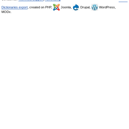
Dictionaries export
, created on PHP,
Joomla,
Drupal,
WordPress,
MODx.